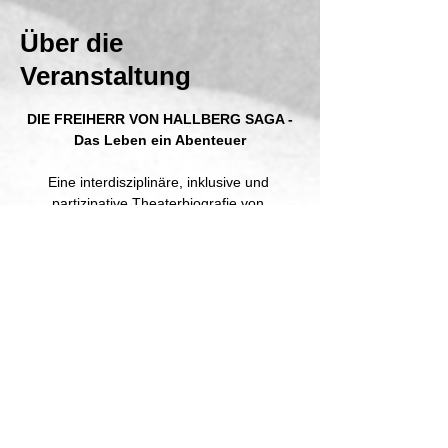
Über die
Veranstaltung
DIE FREIHERR VON HALLBERG SAGA -
Das Leben ein Abenteuer
Eine interdisziplinäre, inklusive und 
partizipative Theaterbiografie von 
Kulturpreisträger 
Thomas Goerge
für und mit Kindern, Jugendlichen und 
Erwachsene aus Hallbergmoos und dem 
Rest der Welt.
von 
udei e.V. Kollektiv für 
KunstGeSchichten
und
Mehr anzeigen