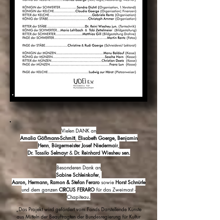
Vielen DANK an
Amalia Gößmann-Schmitt
,
Elisabeth Goerge,
Benjamin
Henn
,
Bürgermeister
Josef Niedermair
,
Dr. Tassilo Selmayr
&
Dr. Reinhard Wiesheu sen.
Besonderen Dank an
Sabine Schleinkofer
,
Aaron,
Hermann, Ramon & Stefan Feraro
sowie
Horst Schnürle
und dem ganzen
CIRCUS FERARO
für das Zweimast -
Chapiteau
.
„Das Projekt wird gefördert vom Fonds Darstellende Künste
aus Mitteln der Beauftragten der Bundesregierung für Kultur