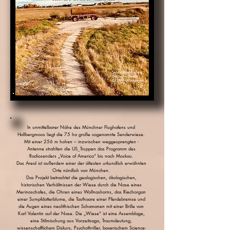
In unmittelbarer Nähe des Münchner Flughafens und
Hallbergmoos liegt die 75 ha große sogenannte Senderwiese.
Mit einer 256 m hohen – inzwischen weggesprengten -
Antenne strahlten die US_Truppen das Programm des
Radiosenders „Voice of America“ bis nach Moskau.
Das
Areal ist außerdem einer der ältesten urkundlich erwähnten
Orte nördlich von München.
Das Projekt betrachtet die geologischen, ökologischen,
historischen Verhältnissen der Wiese durch die Nase eines
Merinoschafes, die Ohren eines Wollnashorns, das Riechorgan
einer Sumpfdotterblume, die Tasthaare einer Pferdebremse und
die Augen eines neolithischen Schamanen mit einer Brille von
Karl Valentin auf der Nase. Die „Wiese“ ist eine
Assemblage
,
eine Stilmischung aus Vorzeitsaga, Traumdeutung,
wissenschaftlichem Diskurs, Psychothriller, bayerischem Science-